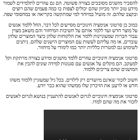
להסביר מושגים מסובכים בצורה פשוטה. הם גם עוזרים לתלמידים לשמור
מידע טוב יותר מכיוון שהם יכולים לצפות בו כמה פעמים שהם רוצים
ובקצב שלהם. זה מועיל במיוחד למי שמתקשה בקריאה או במחסומי שפה.
כמוכ כן סרטוני אנימציה חינוכיים מסייעים לכל דבר, החל ללמד אנשים
על מוצר חדש ועד ללמד אותם על חשיבות המיחזור והם משאב מצוין
עבור חברות שמעוניינות ללמד את הלקוחות שלהן כיצד המוצרים שלהן
עובדים, או מה עליהם לעשות עם המוצרים הישנים שלהם. ניתנים
לשימוש גם למטרות כלליות יותר כמו לימודי על מיחזור.
סרטוני אנימציה חינוכיים עוזרים ללמד מושגים ומידע בצורה מרתקת וקל
למעקב. הם מקלים על אנשים עם סגנונות למידה שונים להבין את
המושגים שהם צריכים ללמוד.
חשוב לזכור שאינם מיועדים רק לילדים. בכל גיל שמעוניין ללמוד משהו
חדש או לרענן את הזיכרון שלו ממשהו שהוא כבר יודע.
סרטוני אנימציה חינוכיים לגרום לאנשים להתעניין בנושא.לגרום לאנשים
לזכור את מה שהם למדו.