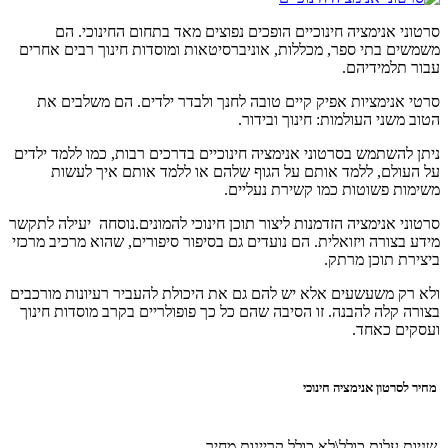
סרטוני אנימציה חינוכיים הופכים נפוצים מאד בתחום החינוכי. הם
משמשים בתי ספר, מכללות, אוניברסיטאות ומוסדות חינוך רבים אחרים
עבור תלמידיהם.
סרטי אנימציות אפיק קיים טובה לחנך ולבדר ילדים. הם משלבים את
הטוב משני העולמות: חינוך ובידור.
ניתן להשתמש בסרטוני אנימציה חינוכיים בדרכים רבות, כמו ללמד ילדים
על העולם, ללמד אותם על הגוף שלהם או ללמד אותם איך לעשות
משימות פשוטות כמו קשירת נעליים.
סרטוני אנימציה הזדמנות ליצור תוכן חינוכי להמונים.נוסחה יעילה לתקשר
מידע בצורה ויזואלית. הם נועדים גם בסיפור סיפורים, שהוא מרכיב מרכזי
ביצירת תוכן מרתק.
ולא רק משעשעים אלא יש להם גם את היכולת להעביר רעיונות מורכבים
בצורה קלה להבנה. זו הסיבה שהם כל כך פופולריים בקרב מוסדות חינוך
ועסקים כאחד.
מחיר לסרטון אנימציה חינוכי
שניות
עלות כולל\לא כולל קריינות
מחיר