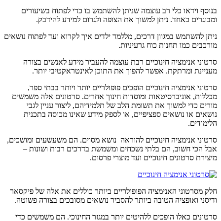
בנוסף וידאו כלי רב עוצמה שניתן להשתמש בו כדי לפתוח בשיעורים
ומבוגרים כאחד. ניתן למשוך את הצופה ולגרום למידע להידבק.
ניתן להשתמש במגוון דרכים, מללמד ילדים איך לקרוא ועד לפתוח נושאים
מורכבים כמו תחנות כוח גרעיניות.
סרטוני אנימציה חינוכיים רבת עוצמה להעביר מידע לאנשים בצורה
מעניינת ומרתקת. אפשר להפוך את התוכן לאינטראקטיבי יותר.
סרטוני אנימציה חינוכיים הופכים פופולריים יותר ויותר בבתי ספר,
מכללות, אוניברסיטאות ומוסדות חינוך אחרים. סרטונים אלה משמשים
מורים כדי למשוך את תשומת הלב של תלמידיהם, ליצור עניין לגבי
נושאים או נושאים ספציפיים, או לספק מידע שאינו מכוסה בתכנית
הלימודים.
סרטוני אנימציה חינוכיים להוראה נושא מסוים. הם משעשעים ומושכים,
אבל הכי חשוב, הם בלתי נשכחים ומשמשת בדרכים רבות ושונות –
מיצירת סרטונים חינוכיים ועד מוצרי פרסום.
חלק מסרטוני האנימציה הפופולריים ביותר כוללים את אלה של פיקסאר
ודיסני ואופציה הטובה ביותר להסביר נושאים מסובכים בצורה פשוטה.
סרטונים כאלו הופכים ללהיטים יותר במגזר החינוכי. הם משמשים כדי