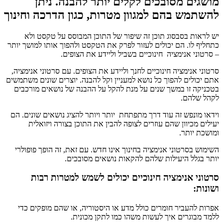
מושגים מסובכים לקלים יותר להבנה. ניתן
להשתמש בהם למגוון מטרות, כגון הדרכה וחינוך
יש לראות בסבסוג תוכן זה שיפור של התוכן המבוסס על טקסט ולא
כתחליף לו. הם יכולים לעזור לפרק את הטקסט ולהפוך אותו למושך יותר
– סרטוני אנימציה חינוכיים בשביל וליידע את הצופים.
סרטוני אנימציה חינוכיים לחנך וליידע את הצופים. עם סרטוני אנימציה,
אתם יכולים להפוך כל נושא למעניין וקל להבנה. יוצרים שונים משתמשים
בטכניקה זו במשך שנים על מנת להקל על ההבנה של נושאים מורכבים
לקהל שלהם.
וידאו מונפש זה עוד דרך מתפתחת יותר ויותר להציג נושאים שונים. הם
יעילים מכיוון שהם עוזרים לצופה להבין את התוכן בצורה ויזואלית
ומושכת יותר.
השימוש בסרטוני אנימציה בחינוך אינו חדש. עם זאת, זה הופך פופולרי
יותר בגלל היעילות שלהם להקאות נושאים מסובכים.
סרטוני אנימציה חינוכיים יכולים לשמש למטרות רבות
ושונות:
אפרות להעביר חומרים כולל מדע או היסטוריה, או שהם מופקים כדי
ללמד מבוגרים איך לעשות משהו כמו לתקן מכונית.