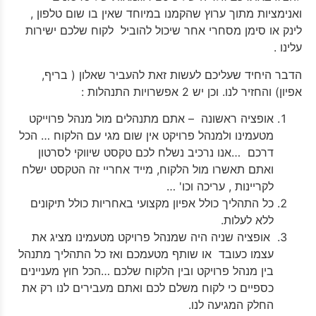
ואנימציות מתוך ערוץ שהקמנו במיוחד שאין בו שום טלפון ,
לינק או סימן מסחרי אחר שיכול להוביל לקוח שלכם ישירות
עלינו .
הדבר היחיד שעליכם לעשות זאת להעביר שאלון ( בריף,
אפיון) והחזיר לנו. וכן יש 2 אפשרויות התנהלות :
אופציה ראשונה – אתם מתנהלים מול מנהל פרוייקט
מטעמינו ולמנהל פרויקט אין שום מגי עם הלקוח … הכל
דרכם …אנו נרכיב נשלח לכם טקסט שיווקי לסרטון
ואתם תאשרו מול הלקוח, מייד אחריי זה הטקסט ישלח
לקריינות , עריכה וכו' …
כל התהליך כולל אפיון מקצועי באחריות כולל תיקונים
ללא לעלות.
אופציה שניה היה שמנהל פרויקט מטעמינו מציג את
עצמו כעובד או שותף מטעמכם ואז כל התהליך מתנהל
בין מנהל פרויקט ובין הלקוח שלכם …הכל חוץ מעניינים
כספיים כי לקוח משלם לכם ואתם מעבירים לנו רק את
החלק המגיעה לנו.