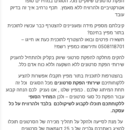
הפקת סרטונים שיווקיים מכל הסוגים במחירים סופר
אטרקטיביים ולהרוויח ללא מאמץ. תכף נרחיב איך זה בדיוק
עובד
קיבלתם מספיק מידה ומעוניינים להצטרף כבר עכשיו לתוכנית
בתור מפיץ בחינם?
תשאירו פרטים ובואו להצטרף לתוכנית כעת או חייגו –
0508118701 ותירשמו כמפיץ רשמי!
להקים מחלקה להפקת סרטוני שיווק בקליק ולהתחיל להעניק
שירותי הפקת סרטונים ללא השקעה וללא כוח אדם כלל.
בהצטרפות לתוכנית בתור מפיץ תקבלו אפשרות להציע
ללקוחותיכם
שירותי הפקת סרטונים
מכל הסוגים וכל זה
תחת המיתוג שלכם . כמפיץ שלנו , אנו נעניק לכם הנחה קבוע
עבור הפקת כל סוגי סרטונים – ולכן
המחיר הסופי
ללקוחתכם תוכלו לקבוע לשיקולכם בלבד ולהרוויח על כל
עסקה.
על מנת לסייעה ולהקל על תהליך מכירה של הסרטונים תוכלו
להציג באתרכם גלריה של כ 25 דוגמאות של סרטונים