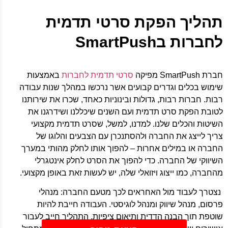
תהליך הפקת סרטי תדמית
לחברות בSmartPush
חברת SmartPush מפיקה
סרטי תדמית לחברות
באמצעות
שימוש בכלים וגדרים קבועים אשר נרכשו במהלך שנות עבודה
רבות. חברות רבות, גדולות ובינוניות כאחד, שכרו את שירותנו
לטובת הפקת סרט תדמית ועם השנים שיכללנו ושידרגנו את
השיטות והכלים שלנו. למדנו, למשל, שסרט תדמית מקצועי
צריך לייצג את החברה ולהסתנכרן עם הצבעים והלוגו של
החברה או במילים אחרות – להפוך אותו לחלק מהותי במערך
השיווקי של החברה. כדי להפוך את הסרט לחלק אינטגרלי
מהחברה, כמו ייצוג ויזואלי שלה, יש לעשות זאת באופן מקצועי.
נצטרך לעבוד מול האחראים לכך מטעם החברה: מנהלי
פרסום, מנהל שיווק ומנהל לוגיסטי. העבודה חייבת להיות
שוטפת תוך הבנה הדדית ותיאום ציפיות, התהליך חייב לעבור