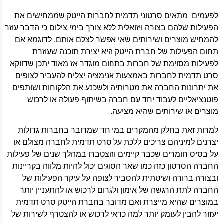
לפעמים מתאים סרטוני תדמית לחברות הייטק שממחישים את
הפעילות שלהם בצורה ויזואלית ללא צורך בימי צילום כי הדבר עוזר
להמחיש מוצרים ושירותים שאי אפשר לצלם אותם. לדוגמא אם
תחום הפעילות של חברת הייטק היא יצירת תוכנה שעוזרת
לפעילות מסוימת של חברות בתחום מוגדר אז מאוד יתכן שדווקא
סרט תדמית לחברות באמצעות אנימציה יצליח להעביר לצופים
את יתרונות החברה את מטרותיה ולשכנע את הלקוחות ושותפים
פוטנציאליים לעבוד יחד עם חברה בשיתוף פעולה או לרכוש
מוצרים או שירותים שהיא מציעה.
למרות זאת בחלק מהמקרים במיוחד שמדובר בחברות גדולות
יצרנים למיניהם צריכים ללכת על סרט תדמית לחברה מצולם או
על בסיס חומרים שכבר קיימים והצטברו במהלך שנים של פעילות
החברה הסרטון כזה כמו שאר הסוגים יכול להיות מלווה בקריינות
ובצורה ברורה ושיטתית להסביר לצופה על עיקר הפעילות של
החברה לתת הרגשה של אימון ולגרום לרכוש או להתעניין יותר
במוצרים שהיא מייצרת ואם מדובר בחברת הייטק סרט תדמית
יעזור להבין לעומק יותר למה כדאי לרכוש או להצטרף לשירות של