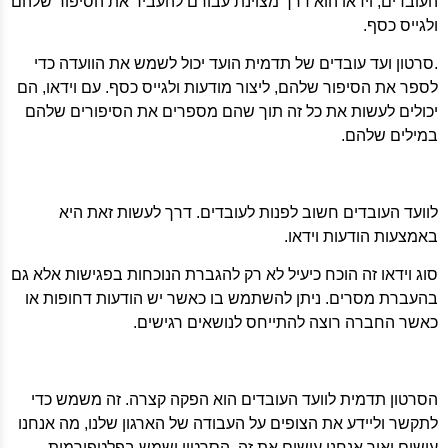
העובדים, וידאו הוא דרך מצוינת עבורם להעביר את הסיפור שלהם
ולגייס כסף.
.סרטון ועד עובדים של תדמית הועד יכול לשמש את הוועדה כדי
לספר את הסיפור שלהם, ליצור מודעות ולגייס כסף. עם וידאו, הם
יכולים לעשות את כל זה תוך שהם מספרים את הסיפורים שלהם
במילים שלהם.
לוועד העובדים חשוב לפנות לעובדים. דרך לעשות זאת היא
באמצעות הודעות וידאו.
סוג וידאו זה הוכח כיעיל לא רק להגברת הנוכחות בפגישות אלא גם
בהעברת מסרים. ניתן להשתמש בו כאשר יש הודעות דחופות או
כאשר החברה רוצה להתייחס לנושאים רגישים.
הסרטון תדמית לוועד העובדים הוא הפקה קצרה. זה משמש כדי
לתקשר וליידע את הצופים על העבודה של הארגון שלנו, מה אנחנו
עושים ואיך אנחנו עושים את זה. הסרטון ישמש בפלטפורמות