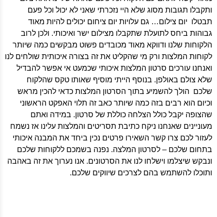
ותקבלו תגובות מסוג שלא היי נזכרתי שאני לא יכול וכל פעם
תבטלו יום צילום… גם עלויות יום ציחום יכולים להיות מאוד
גבוהות ביחס לתועלת שתקבלו מצילום ישר ואיכותי. ולכן לרוב
הלקוחות שלנו ודווקא מאוד מכובדים פשוט מבקשים כמה שיותר
לקוחות המלצות ורק מי שהקליט את זה בצורה איכותית שולחים לנו
ואנחנו עורכים סרטון המלצות איכותי שכמעט אי אפשר להבדיל
שלא צולם באולפן. בנוסף הייתי מוסיף שאותו טקס שהלקוח
שלכם הולך להשמיע בתוך הסרטון המלצות כדאי להכין מראש
וכיום הוא רבים בזה כמה שיותר כאב זה תלוי האפקט הראשוני
שהצופה יקבל כולל הצלחה כוללת של סרטון. במידה ואתם
מעוניינים שאנחנו ניקח כתיבת תסריטים והמלצות עלינו אז נשמח
לעזור לכם צרו קשר השאירו פרטים נכין ביחד את המבנה איכותי
בתחום שלכם – לסרטון המלצה. נפנה בשמכם ללקוחות שלכם
ונבקש שיצלמו וישלחו לנו את הסרטונים. אנו נערוך את זה באהבה
ותוכלו להשתמש בהם לצרכים שיווקים שלכם.