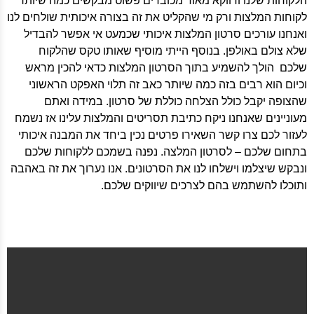
הלקוחות שלנו ודווקא מאוד מכובדים פשוט מבקשים כמה שיותר
לקוחות המלצות ורק מי שהקליט את זה בצורה איכותית שולחים לנו
ואנחנו עורכים סרטון המלצות איכותי שכמעט אי אפשר להבדיל
שלא צולם באולפן. בנוסף הייתי מוסיף שאותו טקס שהלקוח
שלכם הולך להשמיע בתוך הסרטון המלצות כדאי להכין מראש
וכיום הוא רבים בזה כמה שיותר כאב זה תלוי האפקט הראשוני
שהצופה יקבל כולל הצלחה כוללת של סרטון. במידה ואתם
מעוניינים שאנחנו ניקח כתיבת תסריטים והמלצות עלינו אז נשמח
לעזור לכם צרו קשר השאירו פרטים נכין ביחד את המבנה איכותי
בתחום שלכם – לסרטון המלצה. נפנה בשמכם ללקוחות שלכם
ונבקש שיצלמו וישלחו לנו את הסרטונים. אנו נערוך את זה באהבה
ותוכלו להשתמש בהם לצרכים שיווקים שלכם.