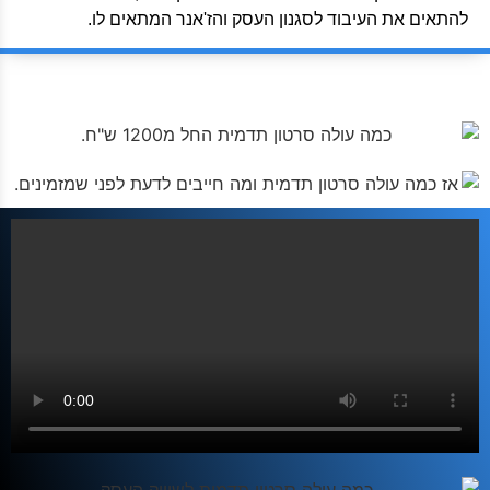
להתאים את העיבוד לסגנון העסק והז'אנר המתאים לו.