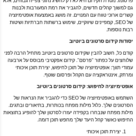
פרסומו. מטרת הקידום היא לא רק להשיג נתוני צפייה גבוהים, אלא
גם למשוך קהלים חדשים, להגביר את רמת המעורבות ולבנות
קשרים ארוכי טווח עם המנויים. זה מושג באמצעות אופטימיזציה
של SEO, קמפיינים שיווקיים, שימוש ברשתות חברתיות ושיטות
רבות נוספות.
יסודות קידום סרטונים ביוטיוב
קודם כל, חשוב להבין שקידום סרטונים ביוטיוב מתחיל הרבה לפני
שלוחצים על כפתור "פרסם". קידום אפקטיבי מבוסס על ארבעה
עמודי תווך: אופטימיזציה של תוכן לחיפוש, יצירת תוכן איכותי
ומרתק, אינטראקציה עם הקהל ופרסום שוטף.
אופטימיזציה לחיפוש: קידום סרטונים ביוטיוב
השתמש באופטימיזציה של SEO כדי להגביר את הנראות של
הסרטונים שלך. כלול מילות מפתח בכותרות, בתיאורים ובתגים.
מילות מפתח שנבחרו בקפידה יעזרו לסרטון שלך להופיע בתוצאות
החיפוש כאשר קהל היעד שלך מחפש תוכן דומה.
יצירת תוכן איכותי