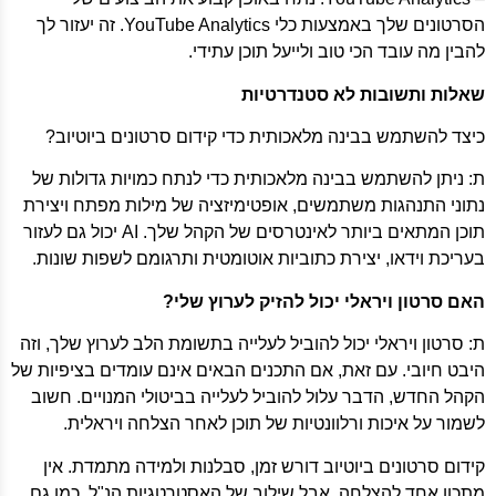
הסרטונים שלך באמצעות כלי YouTube Analytics. זה יעזור לך
להבין מה עובד הכי טוב ולייעל תוכן עתידי.
שאלות ותשובות לא סטנדרטיות
כיצד להשתמש בבינה מלאכותית כדי קידום סרטונים ביוטיוב?
ת: ניתן להשתמש בבינה מלאכותית כדי לנתח כמויות גדולות של
נתוני התנהגות משתמשים, אופטימיזציה של מילות מפתח ויצירת
תוכן המתאים ביותר לאינטרסים של הקהל שלך. AI יכול גם לעזור
בעריכת וידאו, יצירת כתוביות אוטומטית ותרגומם לשפות שונות.
האם סרטון ויראלי יכול להזיק לערוץ שלי?
ת: סרטון ויראלי יכול להוביל לעלייה בתשומת הלב לערוץ שלך, וזה
היבט חיובי. עם זאת, אם התכנים הבאים אינם עומדים בציפיות של
הקהל החדש, הדבר עלול להוביל לעלייה בביטולי המנויים. חשוב
לשמור על איכות ורלוונטיות של תוכן לאחר הצלחה ויראלית.
קידום סרטונים ביוטיוב דורש זמן, סבלנות ולמידה מתמדת. אין
מתכון אחד להצלחה, אבל שילוב של האסטרטגיות הנ"ל, כמו גם