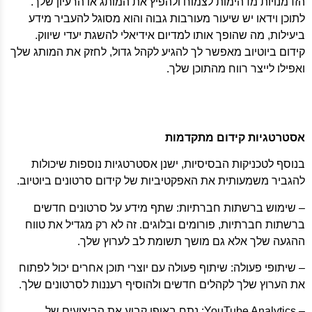
הזדמנויות מדהימות לצמוח ולהפיץ את המותג או הרעיון שלך.
לתוכן וידאו יש שיעור מעורבות גבוה והוא מסוגל להעביר מידע
ביעילות, מה שהופך אותו למדיום אידיאלי להשגת יעדי שיווק.
קידום ביוטיוב מאפשר לך להגיע לקהל גדול, לחזק את המותג שלך
ואפילו לייצר רווח מהתוכן שלך.
אסטרטגיות קידום מתקדמות
בנוסף לטכניקות הבסיסיות, ישנן אסטרטגיות נוספות שיכולות
להגביר משמעותית את האפקטיביות של קידום סרטונים ביוטיוב.
– שימוש ברשתות חברתיות: שתף מידע על סרטונים חדשים
ברשתות חברתיות, פורומים ובלוגים. זה לא רק מגדיל את טווח
ההגעה שלך אלא גם מושך תשומת לב לערוץ שלך.
– שיתופי פעולה: שיתוף פעולה עם יוצרי תוכן אחרים יכול לפתוח
את הערוץ שלך לקהלים חדשים ולהוסיף רעננות לסרטונים שלך.
– YouTube Analytics: נתח באופן קבוע את הביצועים של