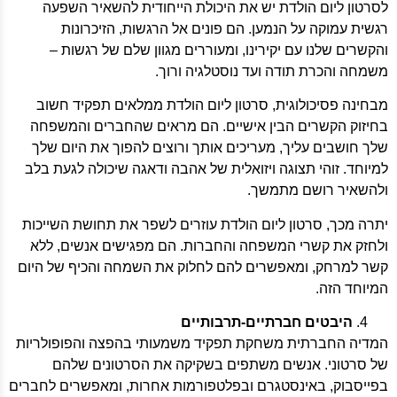
לסרטון ליום הולדת יש את היכולת הייחודית להשאיר השפעה
רגשית עמוקה על הנמען. הם פונים אל הרגשות, הזיכרונות
והקשרים שלנו עם יקירינו, ומעוררים מגוון שלם של רגשות –
משמחה והכרת תודה ועד נוסטלגיה ורוך.
מבחינה פסיכולוגית, סרטון ליום הולדת ממלאים תפקיד חשוב
בחיזוק הקשרים הבין אישיים. הם מראים שהחברים והמשפחה
שלך חושבים עליך, מעריכים אותך ורוצים להפוך את היום שלך
למיוחד. זוהי תצוגה ויזואלית של אהבה ודאגה שיכולה לגעת בלב
ולהשאיר רושם מתמשך.
יתרה מכך, סרטון ליום הולדת עוזרים לשפר את תחושת השייכות
ולחזק את קשרי המשפחה והחברות. הם מפגישים אנשים, ללא
קשר למרחק, ומאפשרים להם לחלוק את השמחה והכיף של היום
המיוחד הזה.
היבטים חברתיים-תרבותיים
המדיה החברתית משחקת תפקיד משמעותי בהפצה והפופולריות
של סרטוני. אנשים משתפים בשקיקה את הסרטונים שלהם
בפייסבוק, באינסטגרם ובפלטפורמות אחרות, ומאפשרים לחברים