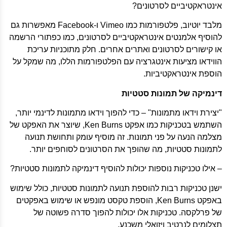
אינטראקטיביים לסרטונים?
מלבד יוטיוב, פלטפורמות כמו Vimeo ו-Facebook מאפשרות גם
להוסיף אלמנטים אינטראקטיביים לסרטונים, כמו כפתורי הרשמה
או קישורים לסרטונים ואתרים אחרים. חלק מתוכניות עריכת
הווידאו מציעות אינטגרציה עם הפלטפורמות הללו, מה שמקל על
הוספת אינטראקטיביות.
דינמיקה של תמונות סטטיות
"יצירת וידאו מתמונות" – כדי להפוך וידאו מתמונות לדינמי יותר,
השתמש בטכניקות כמו אפקט Ken Burns, שיוצר את האפקט של
מצלמה הנעה על פני תמונות. זה מוסיף עומק ותחושת תנועה
לתמונות סטטיות, מה שהופך את הסרטונים לסוחפים יותר.
– אילו טכניקות נוספות יכולות להוסיף דינמיקה לתמונות סטטיות?
ישנן טכניקות רבות להוספת תנועה לתמונות סטטיות, כולל שימוש
באפקט Ken Burns, הוספת טקסט מונפש או שימוש באפקטים
של פרלקסה. טכניקות אלו יכולות להפוך סדרה פשוטה של ​​
תצלומים לנרטיב ויזואלי משכנע.