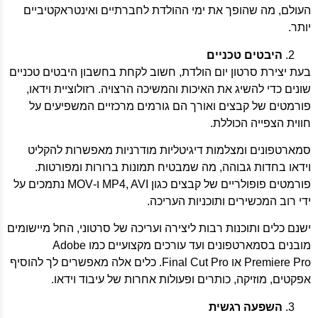
העולם, מה שהופך את ימי ההולדת לחברתיים ואינטראקטיביים
יותר.
היבטים טכניים
בעת יצירת סרטון יום הולדת, חשוב לקחת בחשבון היבטים טכניים
שונים כדי להשיג את האיכות והמשיכה הרצויה. רזולוציית וידאו,
פורמטים של קבצים ואורך הם גורמים מרכזיים המשפיעים על
חווית הצפייה הכוללת.
סמארטפונים ומצלמות דיגיטליות מודרניות מאפשרות להקליט
וידאו בחדות גבוהה, מה שמבטיח תמונות ברורות ומפורטות.
פורמטים פופולריים של קבצים כגון MP4, AVI ו-MOV נתמכים על
ידי רוב המכשירים ותוכניות העריכה.
ישנם כלים ותוכנות רבות ליצירה ועריכה של סרטוני, החל מיישומים
מובנים בסמארטפונים ועד עורכים מקצועיים כמו Adobe
Premiere Pro או Final Cut Pro. כלים אלה מאפשרים לך להוסיף
אפקטים, מוזיקה, כותרים ופעולות אחרות של עיבוד וידאו.
השפעה רגשית