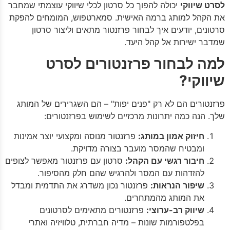
לסרט שיווקי
יכולה להפוך כל סרטון לכלי שיווקי עוצמתי שמחבר
את הקהל למותג ברמה האישית. סמארטפוש, המומחים להפקת
סרטונים, יודעים איך לבחור פרזנטור מתאים וליצור סרטון
שמדבר ישירות אל קהל היעד.
למה לבחור פרזנטורים לסרט
שיווקי?
פרזנטורים הם לא רק "פנים יפות" – הם השגרירים של המותג
שלך. הנה כמה יתרונות מרכזיים לשימוש בפרזנטורים:
חיזוק אמון במותג:
פרזנטור מנוסה ומקצועי יוצר אמינות
ומבטיח שהמסר מועבר בצורה מדויקת.
חיבור רגשי עם הקהל:
סרטון עם פרזנטור מאפשר לצופים
להזדהות עם המסר ולהרגיש שהם חלק מהסיפור.
שיפור הנראות:
פרזנטור נכון משדרג את התדמית ומבדל
את המותג מהמתחרים.
שיווק רב-ערוצי:
פרזנטורים מתאימים לסרטונים
בפלטפורמות שונות – מדיה חברתית, טלוויזיה ואתרי