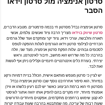
סרטון אנימציה מול סרטון וידאו
הסבר
סרטון אנימציה נבדל מסרטון חי בכמה פרמטרים. מטבע הדברים,
סרטון שיווק בוידאו
מצריך הרבה ציוד ואנשים: צלמים, אנשי
תאורה והלבשה, עורכי וידאו, ציוד יקר ומתקדם ועוד שלל גורמים
הכרחיים לצילומי סרטון וידאו הגורמים לעלות ההפקה לטפס
לסכומים גבוהים. עלות הפקת סרטון אנימציה, מצד שני, זולה
בהרבה: כל מה שדרוש הוא מחשב, חיבור לאינטרנט, וראש
יצירתי. בעזרת כלים אינטרנטיים חינמיים וקלילים ניתן אף לעשות
זאת לבד.
יש לציין כי סרטון מונפש מותאם אישית, הכולל בניית דמויות ורקע
במיוחד, הוא סיפור אחרהיבט נוסף שבו סרטון אנימציה נבדל
מסרטון חי הוא ברמת הביצוע: כאשר יש לכם רעיון כלשהו או וויז'ן
אומנותי מיוחד, יהיו מקרים בהם להפיק אותו יהווה אתגר לוגיסטי
לא קטן: שימוש ברחפנים מתקדמים, אפקטים מיוחדים הדורשים
שעות רבות של עריכה, מה שמתבטא בהרבה שעות עבודה יקרות