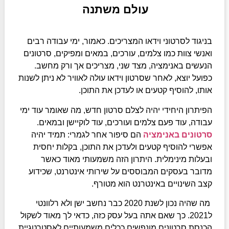
עולם משתנה
בניגוד לסרטוני וידאו המצריכים. כאמור, ימי עבודה רבים
ואנשי צוות כמו צלמים, עורכים, במאים ומפיקים, סרטונים
הנעשים באנימציה, מצד שני, מצריכים אך ורק מחשב.
כפועל יוצא, לאחר שסרטון וידאו עולה לאוויר לא ניתן לשנות
אותו, להוסיף קטעים או לעדכן את התוכן.
הפיתרון היחידי יהיה לצלם סרטון חדש, מה שאומר עוד ימי
עבודה, עוד פעם צלמים ועורכים, עוד לוקיישן ובמאים.
סרטונים באנימציה
הם סיפור אחר לגמרי: תמיד יהיה
אפשרי להוסיף קטעים ולעדכן את התוכן, בקלות יחסית
ובעלות מינימלית. היתרון הזה משמעותי מאוד כאשר
מדובר בעסקים המבוססים על שירותי אינטרנט, שכידוע
קצב השינויים באינטרנט הוא מטורף.
מה שהיה נכון לשנת 2020 כבר נחשב ישן ולא רלוונטי
ל2021. כך שאם אתה בעל עסק כזה, כדאי לך מאוד לשקול
הכנסת סרטונים מונפשים ככלים משמעותיים לאסטרטגיית