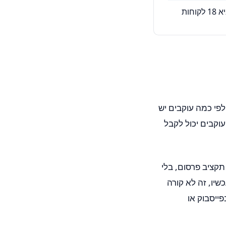
פי כמה עוקבים יש
 הוא עובד לפי כמה אנשים נשארים לצפות בסרטון שלך. זה אומר שעסק קטן עם 47 עוקבים יכול לקבל
תקציב פרסום, בלי
בוע. מזה הגיעו 14 פניות וסגר 3 עסקאות. עכשיו, זה לא קורה
ייסבוק או