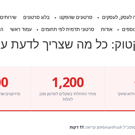
 לעסק, לעסקים
סרטונים שהפקנו
בלוג סרטונים
שירותים 
וספים
אודות
סרטוני תדמית לפי תחומים
עמוד ראשי
הצ
וק: כל מה שצריך לדעת על 
0+
1,200
דאו שיווקי
מחיר התחלתי בשקלים לסרטון מוכן
פרויקטים שה
לעלות
ו
מנכ"ל SmartPush
זמן קריאה:
11 דקות