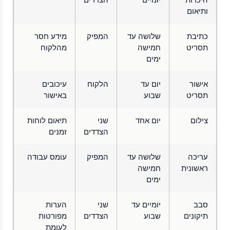
ותיאום
כתיבת
שלושה עד
המפיק
מידע חסר
תסריט
חמישה
מהלקוח
ימים
אישור
יום עד
הלקוח
עיכובים
תסריט
שבוע
באישור
צילום
יום אחד
שני
תיאום לוחות
הצדדים
זמנים
עריכה
שלושה עד
המפיק
עומס עבודה
ראשונית
חמישה
ימים
סבב
יומיים עד
שני
הערות
תיקונים
שבוע
הצדדים
מפורטות
לעומת