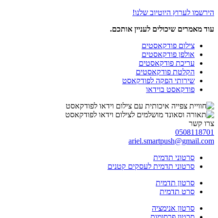
הירשמו לערוץ היוטיוב שלנו!
עוד מאמרים שיכולים לעניין אותכם.
צילום פודקאסטים
אולפן פודקאסטים
עריכת פודקאסטים
הקלטת פודקאסטים
שירותי הפקה לפודקאסט
פודקאסט בוידאו
צרו קשר
0508118701
ariel.smartpush@gmail.com
סרטוני תדמית
סרטוני תדמית לעסקים קטנים
סרטון תדמית
סרט תדמית
סרטון אנימציה
סרטון פרסומות