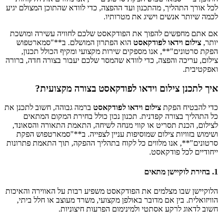
לכל אורך התהליך, מהתכנון ועד ההפצה, כדי לוודא שהתוכן המצולם יגיע
לכמה שיותר אנשים וישיג את מטרותיו.
אם אתם מחפשים להפוך את הפודקאסט שלכם לחוויה עשירה ומושכת
יותר,
צילום וידאו לפודקאסט
הוא הפתרון המושלם. ב**"סמארטפוש
הפקת סרטונים"**, אנו מספקים שירות מקצועי ומקיף הכולל תכנון,
צילום, עריכה והפצה, כדי לוודא שהמסר שלכם יעבור בצורה חדה, ברורה
ואפקטיבית.
איך לתכנן צילום וידאו לפודקאסט בצורה מקצועית?
כדי להבטיח הפקת
צילום וידאו לפודקאסט
ברמה גבוהה, חשוב לתכנן את
כל התהליך בצורה קפדנית. תכנון נכון כולל בחירת המקום המתאים
לצילום, הכנת תסריט או קווי מנחה לשיחה, התאמת התאורה והסאונד,
ושימוש בזוויות צילום שמוסיפות עניין לצפייה. ב**"סמארטפוש הפקת
סרטונים"**, אנו מלווים כל לקוח בתהליך ההפקה, תוך התאמת פתרונות
ייחודיים לכל פודקאסט.
1. בחירת לוקיישן מתאים
הלוקיישן שבו מצלמים את הפודקאסט משפיע רבות על האווירה והאיכות
הוויזואלית. בין אם מדובר באולפן מקצועי, משרד מעוצב או חלל ביתי,
חשוב לדאוג לרקע אסתטי ולמינימום הפרעות חיצוניות.