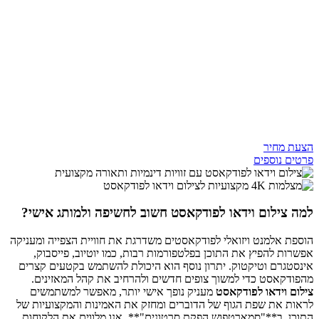
הצעת מחיר
פרטים נוספים
למה צילום וידאו לפודקאסט חשוב לחשיפה ולמותג אישי?
הוספת אלמנט ויזואלי לפודקאסטים משדרגת את חוויית הצפייה ומעניקה
אפשרות להפיץ את התוכן בפלטפורמות רבות, כמו יוטיוב, פייסבוק,
אינסטגרם וטיקטוק. יתרון נוסף הוא היכולת להשתמש בקטעים קצרים
מהפודקאסט כדי למשוך צופים חדשים ולהרחיב את קהל המאזינים.
צילום וידאו לפודקאסט
מעניק נופך אישי יותר, מאפשר למשתמשים
לראות את שפת הגוף של הדוברים ומחזק את האמינות והמקצועיות של
התוכן. ב**"סמארטפוש הפקת סרטונים"**, אנו מלווים את הלקוחות