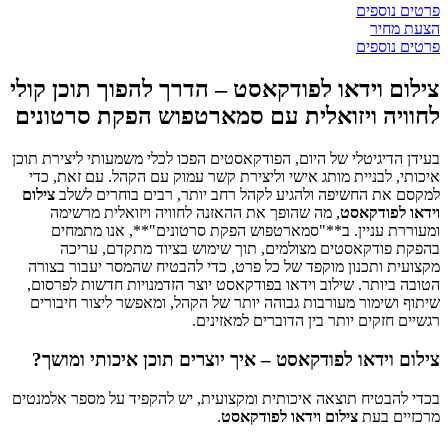
פרטים נוספים
הצעת מחיר
פרטים נוספים
צילום וידאו לפודקאסט – הדרך להפוך תוכן קולי
לחוויה ויזואלית עם סמארטפוש הפקת סרטונים
בעידן הדיגיטלי של היום, הפודקאסטים הפכו לכלי משמעותי ליצירת תוכן
איכותי, לבניית מותג אישי וליצירת קשר עמוק עם הקהל. עם זאת, כדי
למקסם את החשיפה ולהגיע לקהל רחב יותר, רבים בוחרים לשלב
צילום
וידאו לפודקאסט
, מה שהופך את ההאזנה לחוויה ויזואלית מרשימה
ומעוררת עניין. ב**"סמארטפוש הפקת סרטונים"**, אנו מתמחים
בהפקת פודקאסטים מצולמים, תוך שימוש בציוד מתקדם, עריכה
מקצועית ותכנון מוקפד של כל פרט, כדי להבטיח שהמסר יעבור בצורה
הטובה ביותר. שילוב וידאו בפודקאסט יוצר הזדמנויות חדשות לפרסום,
שיתוף ושימור מעורבות גבוהה יותר של הקהל, ומאפשר ליצור חיבורים
רגשיים חזקים יותר בין הדוברים למאזינים.
צילום וידאו לפודקאסט – איך יוצרים תוכן איכותי ומושך?
בכדי להבטיח תוצאה איכותית ומקצועית, יש להקפיד על מספר אלמנטים
מרכזיים בעת
צילום וידאו לפודקאסט
.