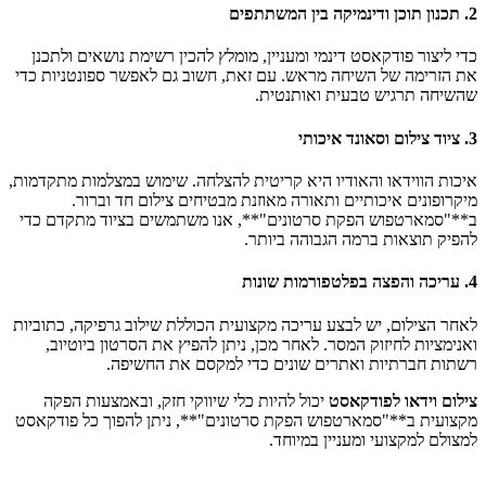
2. תכנון תוכן ודינמיקה בין המשתתפים
כדי ליצור פודקאסט דינמי ומעניין, מומלץ להכין רשימת נושאים ולתכנן
את הזרימה של השיחה מראש. עם זאת, חשוב גם לאפשר ספונטניות כדי
שהשיחה תרגיש טבעית ואותנטית.
3. ציוד צילום וסאונד איכותי
איכות הווידאו והאודיו היא קריטית להצלחה. שימוש במצלמות מתקדמות,
מיקרופונים איכותיים ותאורה מאוזנת מבטיחים צילום חד וברור.
ב**"סמארטפוש הפקת סרטונים"**, אנו משתמשים בציוד מתקדם כדי
להפיק תוצאות ברמה הגבוהה ביותר.
4. עריכה והפצה בפלטפורמות שונות
לאחר הצילום, יש לבצע עריכה מקצועית הכוללת שילוב גרפיקה, כתוביות
ואנימציות לחיזוק המסר. לאחר מכן, ניתן להפיץ את הסרטון ביוטיוב,
רשתות חברתיות ואתרים שונים כדי למקסם את החשיפה.
צילום וידאו לפודקאסט
יכול להיות כלי שיווקי חזק, ובאמצעות הפקה
מקצועית ב**"סמארטפוש הפקת סרטונים"**, ניתן להפוך כל פודקאסט
למצולם למקצועי ומעניין במיוחד.