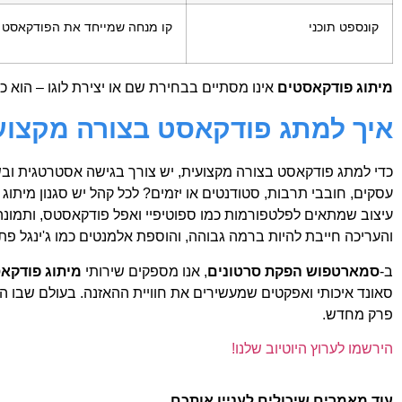
קונספט תוכני
קו מנחה שמייחד את הפודקאסט 
מיתוג פודקאסטים
אינו מסתיים בבחירת שם או יצירת לוגו – הוא
איך למתג פודקאסט בצורה מקצוע
כדי למתג פודקאסט בצורה מקצועית, יש צורך בגישה אסטרטגית ובשי
עסקים, חובבי תרבות, סטודנטים או יזמים? לכל קהל יש סגנון מית
עיצוב שמתאים לפלטפורמות כמו ספוטיפיי ואפל פודקאסטס, ותמונ
והעריכה חייבת להיות ברמה גבוהה, והוספת אלמנטים כמו ג'ינגל פ
ב-
סמארטפוש הפקת סרטונים
, אנו מספקים שירותי
מיתוג פודקא
סאונד איכותי ואפקטים שמעשירים את חוויית ההאזנה. בעולם שבו הת
פרק מחדש.
הירשמו לערוץ היוטיוב שלנו!
עוד מאמרים שיכולים לעניין אותכם.