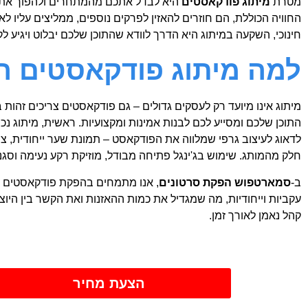
מטרת
מיתוג פודקאסטים
היא לבדל אתכם מהמתחרים ולהפוך את ה
החוויה הכוללת, הם חוזרים להאזין לפרקים נוספים, ממליצים עליו ל
חינוכי, השקעה במיתוג היא הדרך לוודא שהתוכן שלכם יבלוט ויגיע ל
למה מיתוג פודקאסטים ה
מיתוג אינו מיועד רק לעסקים גדולים – גם פודקאסטים צריכים זהו
התוכן שלכם ומסייע לכם לבנות אמינות ומקצועיות. ראשית, מיתוג נכ
לדאוג לעיצוב גרפי שמלווה את הפודקאסט – תמונת שער ייחודית, צבע
חלק מהמותג. שימוש בג'ינגל פתיחה מבודל, מוזיקת רקע נעימה וסגנ
ב-
סמארטפוש הפקת סרטונים
, אנו מתמחים בהפקת פודקאסטים שמ
עקביות וייחודיות, מה שמגדיל את כמות ההאזנות ואת הקשר בין היו
קהל נאמן לאורך זמן.
הצעת מחיר