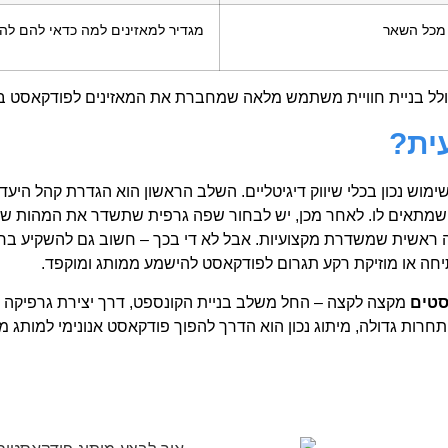
מכל השאר
מגדיר למאזינים למה כדאי להם להא
 כולל בניית חוויית משתמש מלאה שמחברת את המאזינים לפודקאסט בר
ית?
מוש נכון בכלי שיווק דיגיטליים. השלב הראשון הוא הגדרת קהל היע
וג שמתאים לו. לאחר מכן, יש לבחור שפה גרפית שתשדר את המהות ש
ה ראשית שמשדרת מקצועיות. אבל לא די בכך – חשוב גם להשקיע בחו
תיחה או מוזיקת רקע תגרום לפודקאסט להישמע ממותג ומוקפד.
סטים
מקצה לקצה – החל משלב בניית הקונספט, דרך יצירת גרפיקה י
חרות גדולה, מיתוג נכון הוא הדרך להפוך פודקאסט אנונימי למותג מ