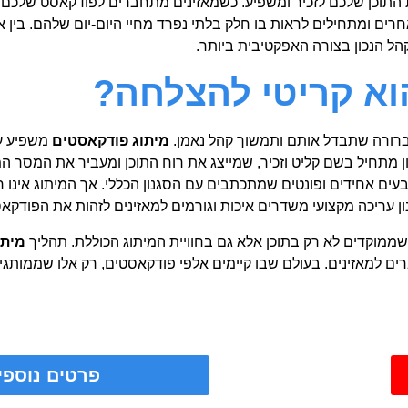
תוכן שלכם לזכיר ומשפיע. כשמאזינים מתחברים לפודקאסט שלכם לא
אחרים ומתחילים לראות בו חלק בלתי נפרד מחיי היום-יום שלהם. בין 
קהל הנכון בצורה האפקטיבית ביותר.
וא קריטי להצלחה?
ת ברורה שתבדל אותם ותמשוך קהל נאמן.
מיתוג פודקאסטים
משפיע ע
ון מתחיל בשם קליט וזכיר, שמייצג את רוח התוכן ומעביר את המסר המ
ים אחידים ופונטים שמתכתבים עם הסגנון הכללי. אך המיתוג אינו רק 
ון עריכה מקצועי משדרים איכות וגורמים למאזינים לזהות את הפודקא
מוקדים לא רק בתוכן אלא גם בחוויית המיתוג הכוללת. תהליך
מיתו
צרים למאזינים. בעולם שבו קיימים אלפי פודקאסטים, רק אלו שממותג
פרטים נוספי