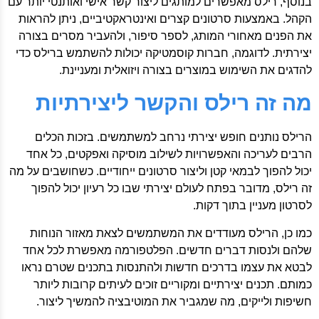
בנוסף, רילס מאפשרים למותגים ליצור קשר אישי ואותנטי יותר עם
הקהל. באמצעות סרטונים קצרים ואינטראקטיביים, ניתן להראות
את הפנים מאחורי המותג, לספר סיפור, ולהעביר מסרים בצורה
יצירתית. לדוגמה, חברות קוסמטיקה יכולות להשתמש ברילס כדי
להדגים את השימוש במוצרים בצורה ויזואלית ומעניינת.
מה זה רילס והקשר ליצירתיות
הרילס נותנים חופש יצירתי נרחב למשתמשים. בזכות הכלים
הרבים לעריכה והאפשרויות לשילוב מוסיקה ואפקטים, כל אחד
יכול להפוך לבמאי קטן וליצור סרטונים ייחודיים. כשחושבים על מה
זה רילס, מדובר בפתח לעולם יצירתי שבו כל רעיון יכול להפוך
לסרטון מעניין בתוך דקות.
כמו כן, הרילס מעודדים את המשתמשים לצאת מאזור הנוחות
שלהם ולנסות דברים חדשים. הפלטפורמה מאפשרת לכל אחד
לבטא את עצמו בדרכים חדשות ולהתנסות בתכנים שטרם נראו
כמותם. תכנים יצירתיים ומקוריים זוכים לעיתים קרובות ליותר
חשיפות ולייקים, מה שמגביר את המוטיבציה להמשיך ליצור.