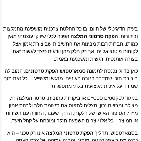
בעידן הדיגיטלי של היום, בו כל החלטה צרכנית מושפעת מהמלצות
וביקורות,
הפקת סרטוני המלצה
הפכה לכלי שיווקי עוצמתי מאין
כמותו. חברות רבות מבינות את החשיבות שביצירת אמון אצל
לקוחות פוטנציאליים, אך רק חלק מהן יודעות כיצד לעשות זאת
בצורה אותנטית, רגשית ומשכנעת באמת.
כאן בדיוק נכנסת לתמונה
סמארטפוש הפקת סרטונים
, המובילה
ביצירת תוכן שמדבר בגובה העיניים, מרגש ומשפיע – וכל זאת תוך
שמירה על איכות מקצועית בלתי מתפשרת.
בניגוד לטקסטים סטטיים או ביקורות כתובות, סרטון המלצה חי,
מצולם ומבויים נכון, מצליח לתפוס את תשומת הלב ולבנות אמון
מיידי. הסיפור האישי של הלקוח, הדרך שעבר, החוויה עם השירות
או המוצר – כל אלו יוצרים השפעה חזקה ומוכחת על קהל היעד.
בסמארטפוש, תהליך
הפקת סרטוני המלצה
אינו רק טכני – הוא
נבנה מתוך אסטרטגיה, מיתוג, והבנה עמוקה של צרכי העסק