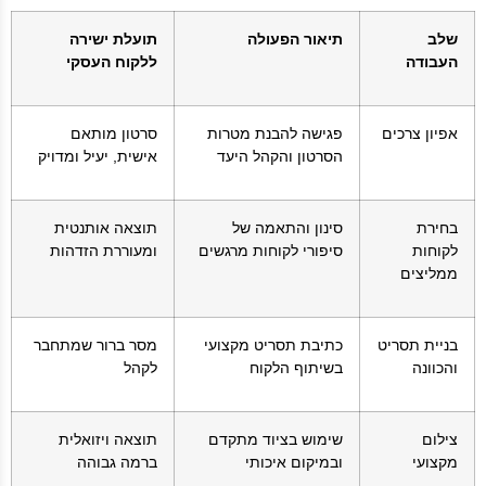
שלב
תיאור הפעולה
תועלת ישירה
העבודה
ללקוח העסקי
אפיון צרכים
פגישה להבנת מטרות
סרטון מותאם
הסרטון והקהל היעד
אישית, יעיל ומדויק
בחירת
סינון והתאמה של
תוצאה אותנטית
לקוחות
סיפורי לקוחות מרגשים
ומעוררת הזדהות
ממליצים
בניית תסריט
כתיבת תסריט מקצועי
מסר ברור שמתחבר
והכוונה
בשיתוף הלקוח
לקהל
צילום
שימוש בציוד מתקדם
תוצאה ויזואלית
מקצועי
ובמיקום איכותי
ברמה גבוהה